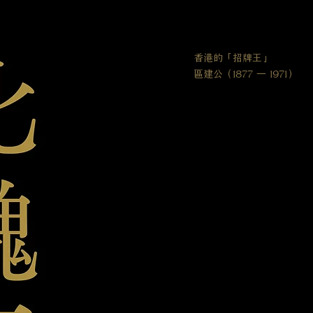
香港的「招牌王」
區建公
（
1877 — 1971
）